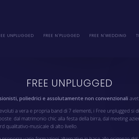
REE UNPLUGGED
FREE N'PLUGGED
FREE N'WEDDING
T
FREE UNPLUGGED
sionisti, poliedrici e assolutamente non convenzionali
avet
oluti a vera e propria band di 7 elementi, i Free unplugged si di
oste: dal matrimonio chic alla festa della birra, dal meeting azien
ualitativo-musicale di alto livello.
ta proporre varie formazioni alternative in base alle esigenze del