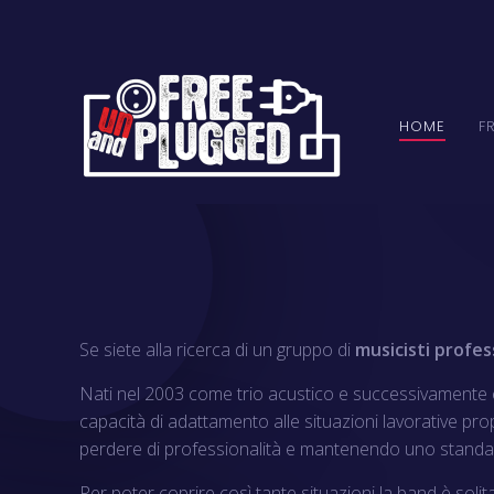
HOME
F
Se siete alla ricerca di un gruppo di
musicisti profes
Nati nel 2003 come trio acustico e successivamente ev
capacità di adattamento alle situazioni lavorative prop
perdere di professionalità e mantenendo uno standard q
Per poter coprire così tante situazioni la band è soli